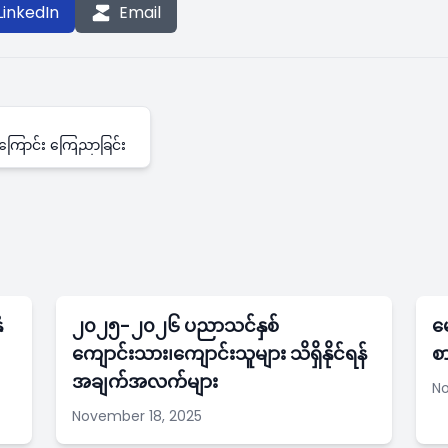
LinkedIn
Email
်ကြောင်း ကြေညာခြင်း
ံ
၂၀၂၅-၂၀၂၆ ပညာသင်နှစ်
မေ
ကျောင်းသား၊ကျောင်းသူများ သိရှိနိုင်ရန်
စ
အချက်အလက်များ
No
November 18, 2025