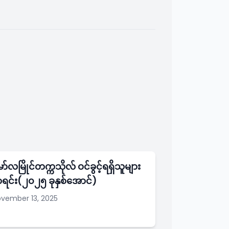
ာ်လမြိုင်တက္ကသိုလ် ဝင်ခွင့်ရရှိသူများ
ာရင်း(၂၀၂၅ ခုနှစ်အောင်)
vember 13, 2025